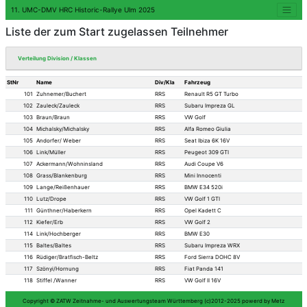
11. UMC-DMV HRC Historic-Rallye Ulm 202
Liste der zum Start zugelas
Verteilung Division / Klassen
StNr
Name
101
Zuhnemer/Buchert
102
Zauleck/Zauleck
103
Braun/Braun
104
Michalsky/Michalsky
105
Andorfer/ Weber
106
Link/Müller