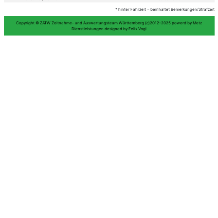
5
103
Braun/Braun
6
117
Szönyi/Hornung
7
115
Baltes/Baltes
8
105
Andorfer/ Weber
9
106
Link/Müller
10
111
Günthner/Haberkern
11
109
Lange/Reißenhauer
12
114
Link/Hochberger
13
107
Ackermann/Wohninsland
14
108
Grass/Blankenburg
15
116
Rüdiger/Bratfisch-Beltz
16
112
Kiefer/Erb
118
Stiffel /Wanner