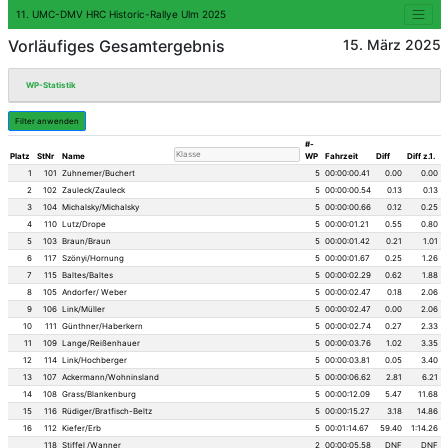
11. UMC-DMV HRC Historic-Rallye Ulm 202
Vorläufiges Gesamtergebni
WP-Statistik
Filter anwenden
Platz
StNr
Name
1
101
Zuhnemer/Buchert
2
102
Zauleck/Zauleck
3
104
Michalsky/Michalsky
4
110
Lutz/Drope