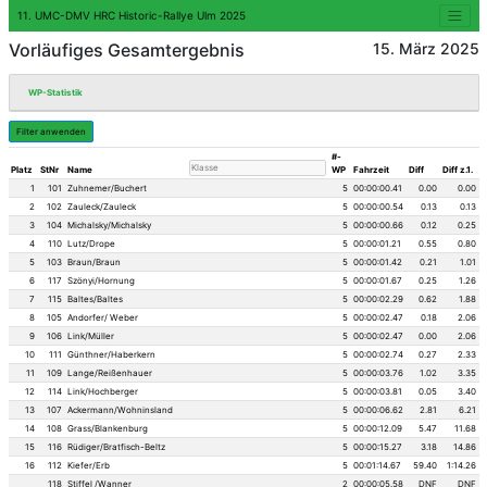
11. UMC-DMV HRC Historic-Rallye Ulm 202
Vorläufiges Gesamtergebni
WP-Statistik
Filter anwenden
Platz
StNr
Name
1
101
Zuhnemer/Buchert
2
102
Zauleck/Zauleck
3
104
Michalsky/Michalsky
4
110
Lutz/Drope