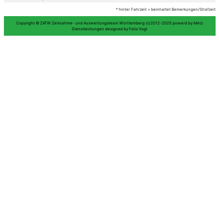
5
103
Braun/Braun
6
117
Szönyi/Hornung
7
115
Baltes/Baltes
8
105
Andorfer/ Weber
9
106
Link/Müller
10
111
Günthner/Haberkern
11
109
Lange/Reißenhauer
12
114
Link/Hochberger
13
107
Ackermann/Wohninsland
14
108
Grass/Blankenburg
15
116
Rüdiger/Bratfisch-Beltz
16
112
Kiefer/Erb
118
Stiffel /Wanner