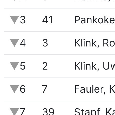
3
41
Pankoke
4
3
Klink, R
5
2
Klink, U
6
7
Fauler, 
7
39
Stapf, K