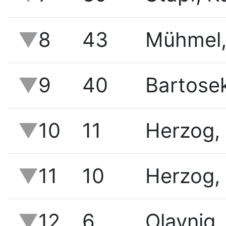
8
43
Mühmel, 
9
40
Bartosek
10
11
Herzog, 
11
10
Herzog, 
12
6
Olaynig,