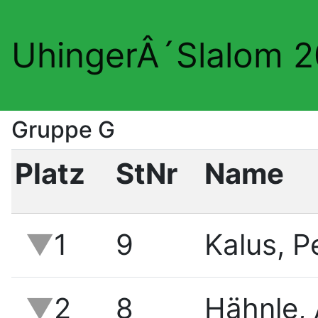
UhingerÂ´Slalom 
Gruppe G
Platz
StNr
Name
1
9
Kalus, P
2
8
Hähnle,