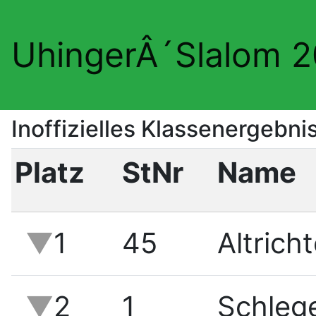
UhingerÂ´Slalom 
Inoffizielles Klassenergebni
Platz
StNr
Name
1
45
Altricht
2
1
Schlege