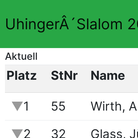
UhingerÂ´Slalom 
Aktuell
Platz
StNr
Name
1
55
Wirth, 
2
32
Glass, 