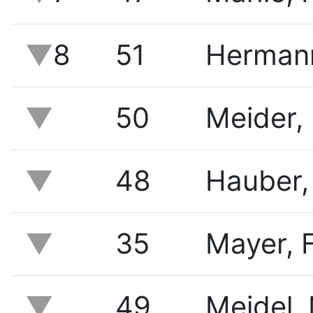
8
51
Hermann
50
Meider,
48
Hauber,
35
Mayer, 
49
Meidel,