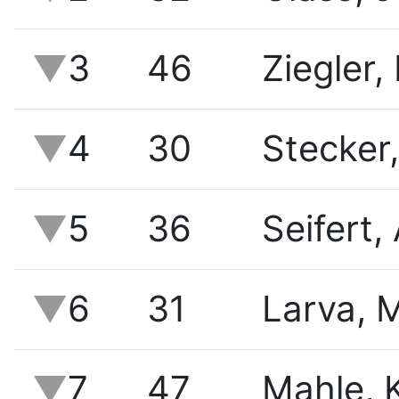
3
46
Ziegler, 
4
30
Stecker
5
36
Seifert,
6
31
Larva, M
7
47
Mahle, 