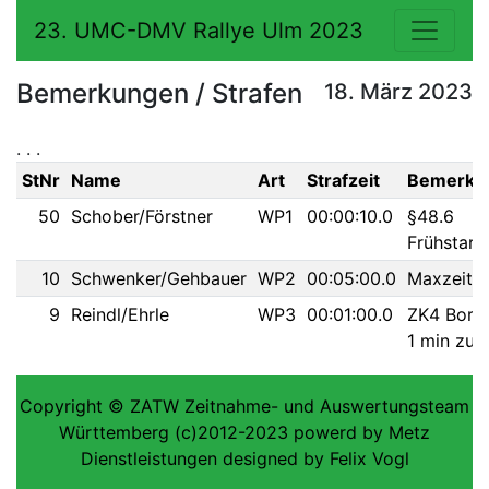
23. UMC-DMV Rallye Ulm 2023
Bemerkungen / Strafen
18. März 2023
. . .
StNr
Name
Art
Strafzeit
Bemerku
50
Schober/Förstner
WP1
00:00:10.0
§48.6
Frühstart
10
Schwenker/Gehbauer
WP2
00:05:00.0
Maxzeit
9
Reindl/Ehrle
WP3
00:01:00.0
ZK4 Bord
1 min zu f
Copyright © ZATW Zeitnahme- und Auswertungsteam
Württemberg (c)2012-2023 powerd by Metz
Dienstleistungen designed by Felix Vogl