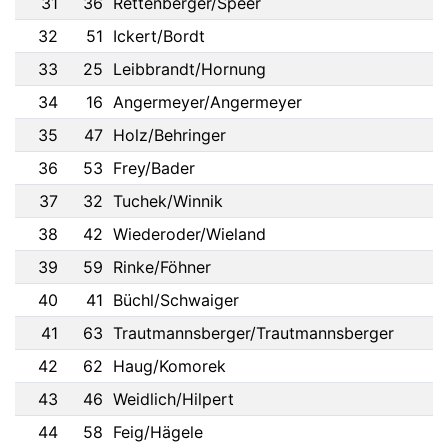
31
36
Rettenberger/Speer
32
51
Ickert/Bordt
33
25
Leibbrandt/Hornung
34
16
Angermeyer/Angermeyer
35
47
Holz/Behringer
36
53
Frey/Bader
37
32
Tuchek/Winnik
38
42
Wiederoder/Wieland
39
59
Rinke/Föhner
40
41
Büchl/Schwaiger
41
63
Trautmannsberger/Trautmannsberger
42
62
Haug/Komorek
43
46
Weidlich/Hilpert
44
58
Feig/Hägele