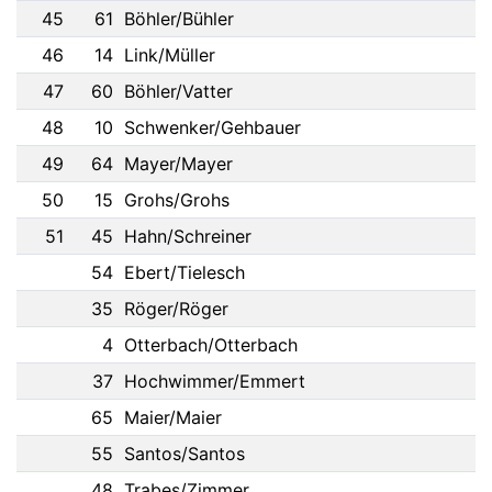
45
61
Böhler/Bühler
46
14
Link/Müller
47
60
Böhler/Vatter
48
10
Schwenker/Gehbauer
49
64
Mayer/Mayer
50
15
Grohs/Grohs
51
45
Hahn/Schreiner
54
Ebert/Tielesch
35
Röger/Röger
4
Otterbach/Otterbach
37
Hochwimmer/Emmert
65
Maier/Maier
55
Santos/Santos
48
Trabes/Zimmer