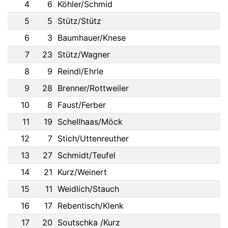
4
6
Köhler/Schmid
5
5
Stütz/Stütz
6
3
Baumhauer/Knese
7
23
Stütz/Wagner
8
9
Reindl/Ehrle
9
28
Brenner/Rottweiler
10
8
Faust/Ferber
11
19
Schellhaas/Möck
12
7
Stich/Uttenreuther
13
27
Schmidt/Teufel
14
21
Kurz/Weinert
15
11
Weidlich/Stauch
16
17
Rebentisch/Klenk
17
20
Soutschka /Kurz