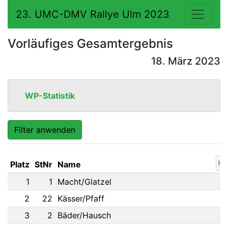
23. UMC-DMV Rallye Ulm 2023
Vorläufiges Gesamtergebnis
18. März 2023
WP-Statistik
Filter anwenden
Platz
StNr
Name
1
1
Macht/Glatzel
2
22
Kässer/Pfaff
3
2
Bäder/Hausch