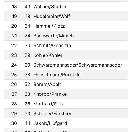
18
43
Wallner/Stadler
19
18
Hudelmaier/Wolf
20
34
Hammel/Klotz
21
24
Bannwarth/Münch
22
30
Schmitt/Genslein
23
29
Kohler/Kohler
24
39
Schwarzmannseder/Schwarzmannseder
25
38
Hanselmann/Boretzki
26
52
Bomm/Apelt
27
33
Knorpp/Pranke
28
26
Morhard/Fritz
29
50
Schober/Förstner
30
44
Jakob/Hufgard