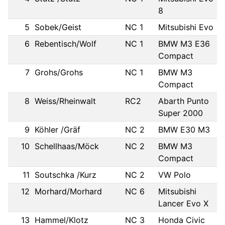
8
5
Sobek/Geist
NC 1
Mitsubishi Evo
6
Rebentisch/Wolf
NC 1
BMW M3 E36
Compact
7
Grohs/Grohs
NC 1
BMW M3
Compact
8
Weiss/Rheinwalt
RC2
Abarth Punto
Super 2000
9
Köhler /Gräf
NC 2
BMW E30 M3
10
Schellhaas/Möck
NC 2
BMW M3
Compact
11
Soutschka /Kurz
NC 2
VW Polo
12
Morhard/Morhard
NC 6
Mitsubishi
Lancer Evo X
13
Hammel/Klotz
NC 3
Honda Civic