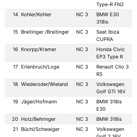
Type-R FN2
14
Kohler/Kohler
NC 3
BMW E30
318is
15
Breitinger /Breitinger
NC 3
Seat Ibiza
CUPRA
16
Knorpp/Kramer
NC 3
Honda Civic
EP3 Type R
17
Erlenbruch/Loge
NC 3
Renault Clio 3
RS
18
Wiederoder/Wieland
NC 3
Volkswagen
Golf GTI 16V
19
Jäger/Hofmann
NC 3
BMW 318is
E30
20
Holz/Behringer
NC 3
BMW 318is
21
Büchl/Schwaiger
NC 3
Volkswagen
Golf 2 16V