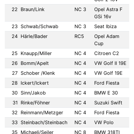
22
Braun/Link
NC 3
Opel Astra F
GSi 16v
23
Schwab/Schwab
NC 3
Seat Ibiza
24
Härle/Bader
RC5
Opel Adam
Cup
25
Knaupp/Miller
NC 4
Citroen C2
26
Bomm/Apelt
NC 4
VW Golf II 19E
27
Schober /Klenk
NC 4
VW Golf 19E
28
Ickert/Ickert
NC 4
Ford Fiesta
30
Sinn/Jakob
NC 4
BMW E 30
31
Rinke/Föhner
NC 4
Suzuki Swift
32
Reinmann/Metzger
NC 4
Ford Fiesta
33
Steinbach/Steinbach
NC 4
VW Polo
35
Michaeli/Seiler
NC 8
BMW 318TI