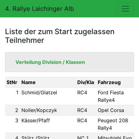
4. Rallye Laichinger Alb
Liste der zum Start zugelassen
Teilnehmer
Verteilung Division / Klassen
StNr
Name
Div/Kla
Fahrzeug
1
Schmid/Glatzel
RC4
Ford Fiesta
Rallye4
2
Noller/Kopczyk
RC4
Opel Corsa
3
Kässer/Pfaff
RC4
Peugeot 208
Rally4
4
Stütz /Stütz
NC 1
Mitsubishi Evo