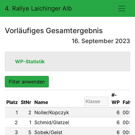
4. Rallye Laichinger Alb
Vorläufiges Gesamtergebnis
16. September 2023
WP-Statistik
Filter anwenden
#-
Platz
StNr
Name
WP
Fahrz
1
2
Noller/Kopczyk
6
00:22
2
1
Schmid/Glatzel
6
00:22
3
5
Sobek/Geist
6
00:22