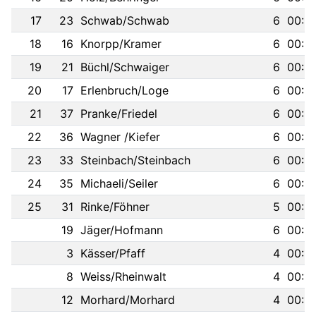
17
23
Schwab/Schwab
6
00:25
18
16
Knorpp/Kramer
6
00:25
19
21
Büchl/Schwaiger
6
00:25
20
17
Erlenbruch/Loge
6
00:26
21
37
Pranke/Friedel
6
00:26
22
36
Wagner /Kiefer
6
00:26
23
33
Steinbach/Steinbach
6
00:26
24
35
Michaeli/Seiler
6
00:26
25
31
Rinke/Föhner
5
00:21
19
Jäger/Hofmann
6
00:26
3
Kässer/Pfaff
4
00:15
8
Weiss/Rheinwalt
4
00:16
12
Morhard/Morhard
4
00:16