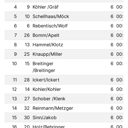
4
9
Köhler /Gräf
6
00:22
5
10
Schellhaas/Möck
6
00:23
6
6
Rebentisch/Wolf
6
00:23
7
26
Bomm/Apelt
6
00:24
8
13
Hammel/Klotz
6
00:24
9
25
Knaupp/Miller
6
00:24
10
15
Breitinger
6
00:24
/Breitinger
11
28
Ickert/Ickert
6
00:24
12
14
Kohler/Kohler
6
00:24
13
27
Schober /Klenk
6
00:24
14
32
Reinmann/Metzger
6
00:24
15
30
Sinn/Jakob
6
00:25
16
20
Holz/Behringer
6
00:25