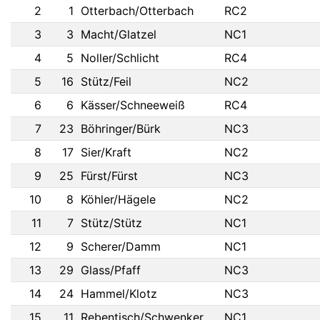
2
1
Otterbach/Otterbach
RC2
3
3
Macht/Glatzel
NC1
4
5
Noller/Schlicht
RC4
5
16
Stütz/Feil
NC2
6
6
Kässer/Schneeweiß
RC4
7
23
Böhringer/Bürk
NC3
8
17
Sier/Kraft
NC2
9
25
Fürst/Fürst
NC3
10
8
Köhler/Hägele
NC2
11
7
Stütz/Stütz
NC1
12
9
Scherer/Damm
NC1
13
29
Glass/Pfaff
NC3
14
24
Hammel/Klotz
NC3
15
11
Rebentisch/Schwenker
NC1