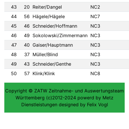
43
20
Reiter/Dangel
NC2
44
56
Hägele/Hägele
NC7
45
46
Schneider/Hoffmann
NC3
46
49
Sokolowski/Zimmermann
NC3
47
40
Gaiser/Hauptmann
NC3
48
37
Müller/Blind
NC3
49
43
Schneider/Genthe
NC3
50
57
Klink/Klink
NC8
Copyright © ZATW Zeitnahme- und Auswertungsteam
Württemberg (c)2012-2024 powerd by Metz
Dienstleistungen designed by Felix Vogl