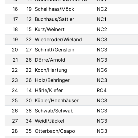
16
19
Schellhaas/Möck
NC2
17
12
Buchhaus/Sattler
NC1
18
15
Kurz/Weinert
NC2
19
32
Wiederoder/Wieland
NC3
20
27
Schmitt/Genslein
NC3
21
26
Dörre/Arnold
NC3
22
22
Koch/Hartung
NC6
23
36
Holz/Behringer
NC3
24
14
Härle/Kiefer
RC4
25
30
Kübler/Hochhäuser
NC3
26
38
Schwab/Schwab
NC3
27
34
Weidl/Jäckel
NC3
28
35
Otterbach/Csapo
NC3