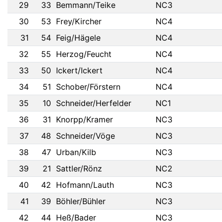
29
33
Bemmann/Teike
NC3
30
53
Frey/Kircher
NC4
31
54
Feig/Hägele
NC4
32
55
Herzog/Feucht
NC4
33
50
Ickert/Ickert
NC4
34
51
Schober/Förstern
NC4
35
10
Schneider/Herfelder
NC1
36
31
Knorpp/Kramer
NC3
37
48
Schneider/Vöge
NC3
38
47
Urban/Kilb
NC3
39
21
Sattler/Rönz
NC2
40
42
Hofmann/Lauth
NC3
41
39
Böhler/Bühler
NC3
42
44
Heß/Bader
NC3