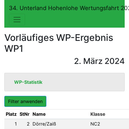
34. Unterland Hohenlohe Wertungsfahrt 2
Vorläufiges WP-Ergebnis
WP1
2. März 2024
WP-Statistik
Filter anwenden
Platz
StNr
Name
1
2
Dörre/Zaiß
NC2